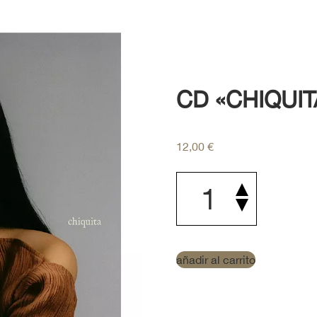
CD «CHIQUIT
12,00
€
CD
"chiquita"
cantidad
añadir al carrito