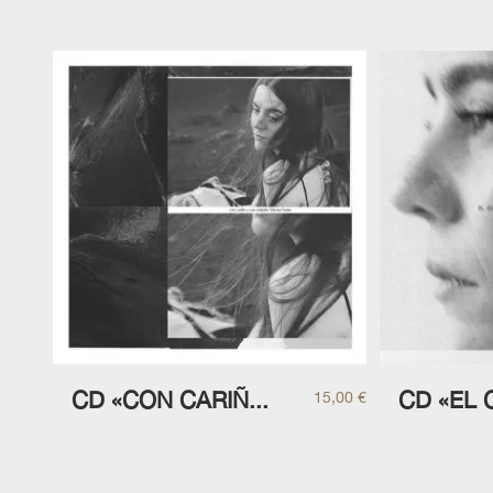
CD «CON CARIÑ...
CD «EL 
15,00
€