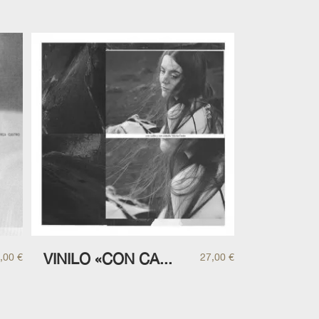
VINILO «CON CA...
,00
€
27,00
€