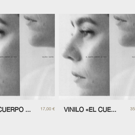
CUERPO ...
VINILO «EL CUE...
17,00
€
35