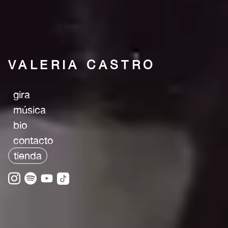
VALERIA CASTRO
gira
música
bio
contacto
tienda